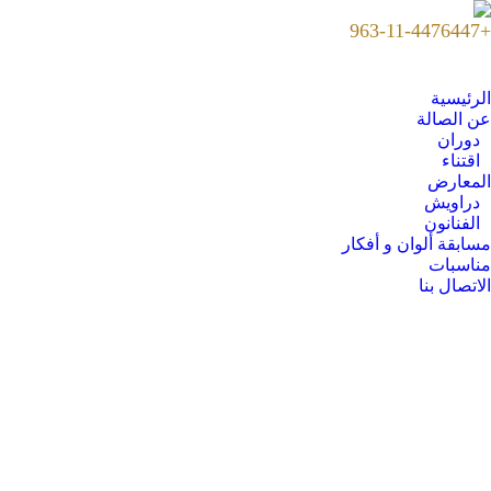
+963-11-4476447
الرئيسية
عن الصالة
دوران
اقتناء
المعارض
دراويش
الفنانون
مسابقة ألوان و أفكار
مناسبات
الاتصال بنا