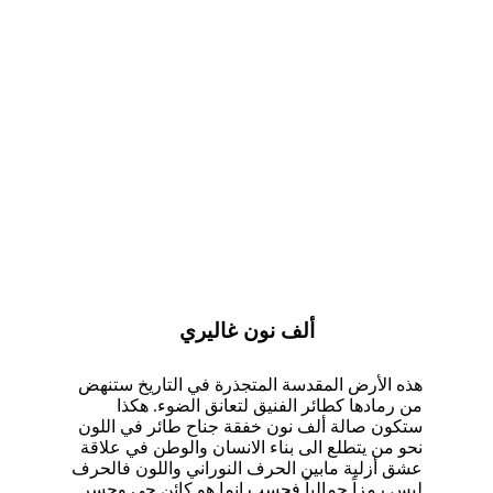
ألف نون غاليري
هذه الأرض المقدسة المتجذرة في التاريخ ستنهض
من رمادها كطائر الفنيق لتعانق الضوء. هكذا
ستكون صالة ألف نون خفقة جناح طائر في اللون
نحو من يتطلع الى بناء الانسان والوطن في علاقة
عشق أزلية مابين الحرف النوراني واللون فالحرف
ليس رمزاً جمالياً فحسب إنما هو كائن حي وجسر