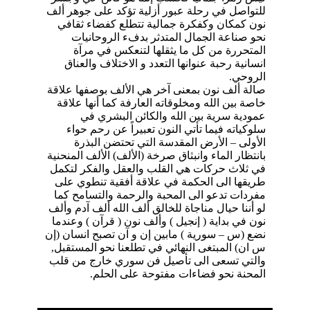
للتواصل في رحلة عبور أزلية تؤكد على جوهر ألف
نون كمكان وكفكرة جمالية تتطلع كفضاء ثقافي
نحو صناعة الجمال المتدثر بدفء الروحانيات
المتحررة من كل ما يثقلها لتنعكس في مرآة
انسانية رحبة عنوانها التعدد و الاختلاف والعناق
الروحي.
صالة ألف نون بمعنى آخر هي الألف بوصفها علاقة
خاصة بين الله ومخلوقاته العارفة كما أنها علاقة
عمودية سرية بين الله والكائن البشري في
سلوكياته فيما تأتي النون تعبيراً عن رحم حواء
الأولى – الأرض المقدسة التي تحتضن البذرة
بانتظار الماء وانبثاق صرخة (الألف) الألف المنحنية
في ثلاث حركات هي القلب والعقل والفكر لتكمل
طريقها الى الحكمة في علاقة أفقية تنطوي على
مفردات تدعو الى المحبة والرحمة والتسامح كما
لو أننا حيال مناجاة للخالق ألف الله ألف آدم وألف
نون في بداية ( إنجيل ) وألف نون ( قرآن ) وعندما
نضع (س – سورية ) مابين إن و آن تصبح انسان (إن
س ان) المبتغى النهائي في تطلعنا نحو المستقبل,
والتي تسعى الى تأصيل فن سوري خارج من قلب
المحنة نحو فضاءات مفتوحة على الحلم.