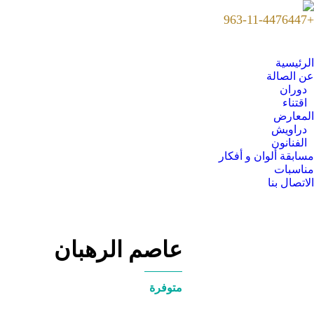
+963-11-4476447
الرئيسية
عن الصالة
دوران
اقتناء
المعارض
دراويش
الفنانون
مسابقة ألوان و أفكار
مناسبات
الاتصال بنا
عاصم الرهبان
متوفرة