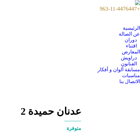
+963-11-4476447
الرئيسية
عن الصالة
دوران
اقتناء
المعارض
دراويش
الفنانون
مسابقة ألوان و أفكار
مناسبات
الاتصال بنا
عدنان حميدة 2
متوفرة