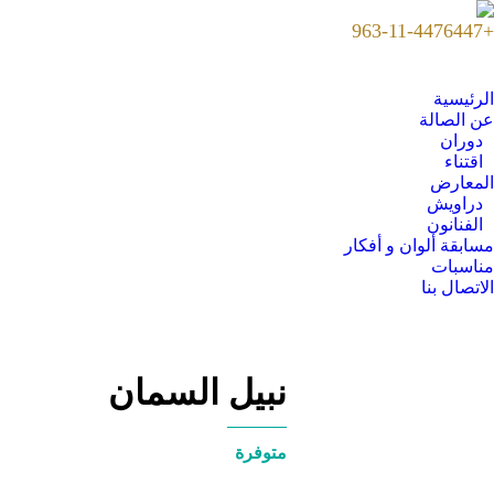
+963-11-4476447
الرئيسية
عن الصالة
دوران
اقتناء
المعارض
دراويش
الفنانون
مسابقة ألوان و أفكار
مناسبات
الاتصال بنا
نبيل السمان
متوفرة