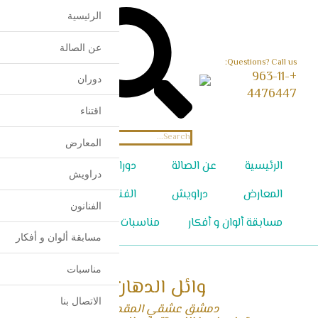
الرئيسية
عن الصالة
Questions? Call us:
+963-11-
دوران
English
4476447
اقتناء
المعارض
الرئيسية
عن الصالة
دوران
اقتناء
دراويش
المعارض
دراويش
الفنانون
الفنانون
مسابقة ألوان و أفكار
مناسبات
الاتصال بنا
مسابقة ألوان و أفكار
مناسبات
وائل الدهان
الاتصال بنا
دمشق عشقي المقدس